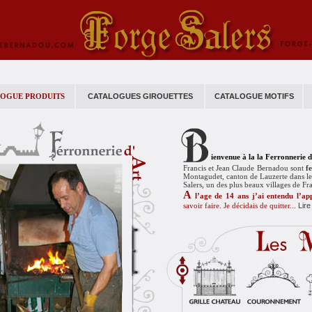
OGUE PRODUITS
CATALOGUES GIROUETTES
CATALOGUE MOTIFS
ienvenue à la la Ferronnerie d
Francis et Jean Claude Bernadou sont
f
Montagudet, canton de Lauzerte dans le 
Salers, un des plus beaux villages de Fr
A
l’age de 14 ans j’ai entendu l’ap
savoir faire. Je décidais de quitter...
Lire