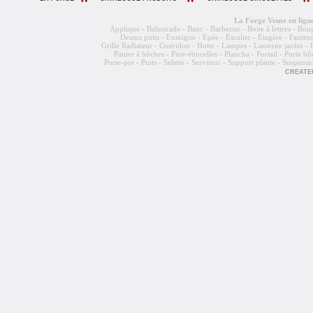
La Forge
Vente en lign
Applique - Balustrade - Banc - Barbecue - Boite à lettres - Bo
Dessus puits - Enseigne - Epée - Escalier - Etagère - Fauteuil
Grille Radiateur - Guéridon - Hotte - Lampes - Lanterne jardin -
Panier à bûches - Pare-étincelles - Plancha - Portail - Porte bû
Porte-pot - Puits - Selette - Serviteur - Support plante - Suspens
CREATEU