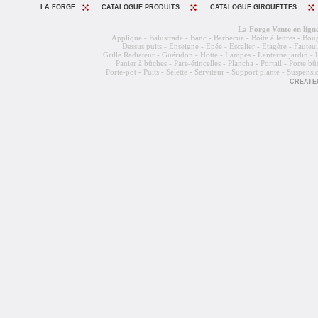
LA FORGE
CATALOGUE PRODUITS
CATALOGUE GIROUETTES
La Forge
Vente en lign
Applique - Balustrade - Banc - Barbecue - Boite à lettres - Bo
Dessus puits - Enseigne - Epée - Escalier - Etagère - Fauteuil
Grille Radiateur - Guéridon - Hotte - Lampes - Lanterne jardin -
Panier à bûches - Pare-étincelles - Plancha - Portail - Porte bû
Porte-pot - Puits - Selette - Serviteur - Support plante - Suspens
CREATEU